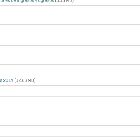
tales de Ingresos y Egresos
(5.15 MB)
os 2014
(12.66 MB)