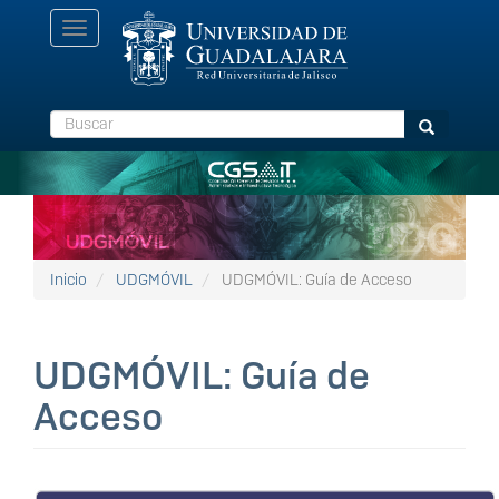
Pasar
Toggle
al
navigation
contenido
principal
Buscar
Buscar
Inicio
UDGMÓVIL
UDGMÓVIL: Guía de Acceso
UDGMÓVIL: Guía de
Acceso