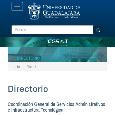
Pasar
Toggle
al
navigation
contenido
principal
Buscar
Buscar
Inicio
Directorio
Directorio
Coordinación General de Servicios Administrativos
e Infraestructura Tecnológica