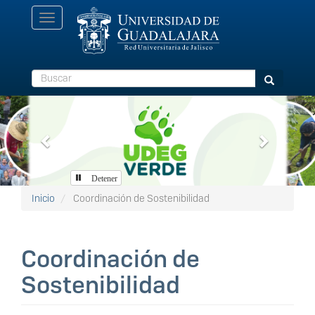
Pasar
Toggle
al
navigation
contenido
principal
Buscar
Buscar
Previous
Next
Detener
Inicio
Coordinación de Sostenibilidad
Coordinación de
Sostenibilidad