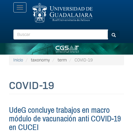
Pasar
Toggle
al
navigation
contenido
principal
Buscar
Buscar
Inicio
taxonomy
term
COVID-19
COVID-19
UdeG concluye trabajos en macro
módulo de vacunación anti COVID-19
en CUCEI