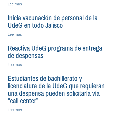
Lee más
sobre
UdeG
concluye
Inicia vacunación de personal de la
trabajos
UdeG en todo Jalisco
en
macro
Lee más
sobre
módulo
Inicia
de
vacunación
vacunación
Reactiva UdeG programa de entrega
de
anti
de despensas
personal
COVID-
de
19
Lee más
sobre
la
en
Reactiva
UdeG
CUCEI
UdeG
en
Estudiantes de bachillerato y
programa
todo
licenciatura de la UdeG que requieran
de
Jalisco
entrega
una despensa pueden solicitarla vía
de
“call center”
despensas
Lee más
sobre