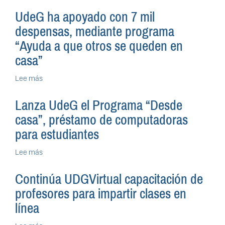
Estudiantes
de
UdeG ha apoyado con 7 mil
bachillerato
despensas, mediante programa
y
licenciatura
“Ayuda a que otros se queden en
de
casa”
la
UdeG
Lee más
sobre
que
UdeG
requieran
ha
una
Lanza UdeG el Programa “Desde
apoyado
despensa
casa”, préstamo de computadoras
con
pueden
7
solicitarla
para estudiantes
mil
vía
despensas,
“call
Lee más
sobre
mediante
center”
Lanza
programa
UdeG
Continúa UDGVirtual capacitación de
“Ayuda
el
a
profesores para impartir clases en
Programa
que
“Desde
línea
otros
casa”,
se
préstamo