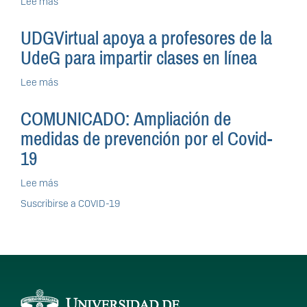
Lee más
sobre
queden
de
Continúa
en
computadoras
UDGVirtual
casa”
UDGVirtual apoya a profesores de la
para
capacitación
estudiantes
UdeG para impartir clases en línea
de
profesores
Lee más
sobre
para
UDGVirtual
impartir
apoya
clases
COMUNICADO: Ampliación de
a
en
medidas de prevención por el Covid-
profesores
línea
de
19
la
UdeG
Lee más
sobre
para
COMUNICADO:
Suscribirse a COVID-19
impartir
Ampliación
clases
de
en
medidas
línea
de
prevención
por
Información del
el
Covid-