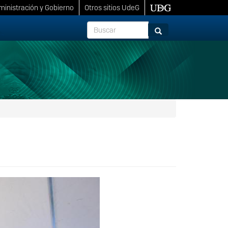
inistración y Gobierno
Otros sitios UdeG
Buscar
Buscar