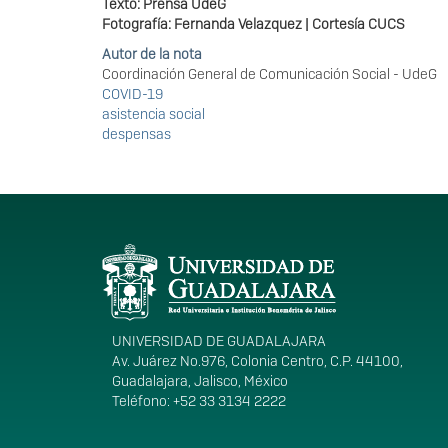
Texto: Prensa UdeG
Fotografía: Fernanda Velazquez | Cortesía CUCS
Autor de la nota
Coordinación General de Comunicación Social - UdeG
COVID-19
asistencia social
despensas
Información del portal
UNIVERSIDAD DE GUADALAJARA
Av. Juárez No.976, Colonia Centro, C.P. 44100,
Guadalajara, Jalisco, México
Teléfono: +52 33 3134 2222