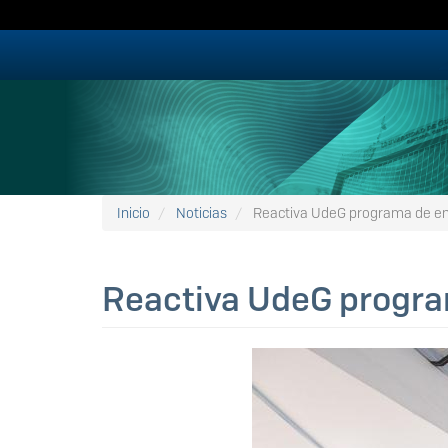
Pasar
al
contenido
principal
Inicio
Noticias
Reactiva UdeG programa de en
Reactiva UdeG progra