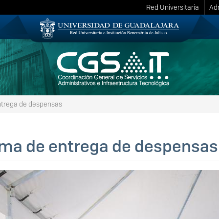
Red Universitaria
Adm
trega de despensas
ma de entrega de despensas