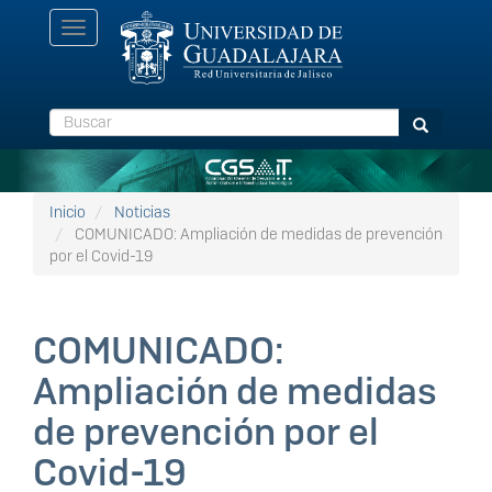
Pasar
Toggle
al
navigation
contenido
principal
Buscar
Buscar
Inicio
Noticias
COMUNICADO: Ampliación de medidas de prevención
por el Covid-19
COMUNICADO:
Ampliación de medidas
de prevención por el
Covid-19