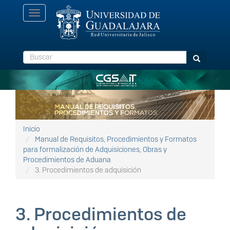
Pasar
Toggle
al
navigation
contenido
principal
Buscar
Buscar
Inicio
Manual de Requisitos, Procedimientos y Formatos
para formalización de Adquisiciones, Obras y
Procedimientos de Aduana
3. Procedimientos de adquisición
3. Procedimientos de