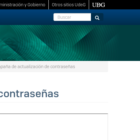
inistración y Gobierno
Otros sitios UdeG
Buscar
Buscar
aña de actualización de contraseñas
 contraseñas