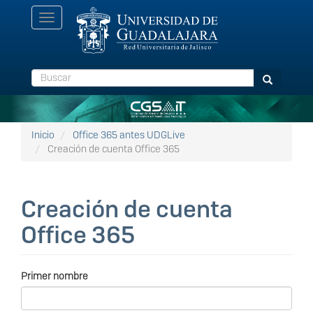
Pasar
Toggle
al
navigation
contenido
principal
Buscar
Buscar
Inicio
Office 365 antes UDGLive
Creación de cuenta Office 365
Creación de cuenta
Office 365
Primer nombre