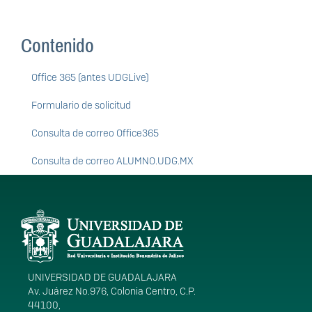
Contenido
Office 365 (antes UDGLive)
Formulario de solicitud
Consulta de correo Office365
Consulta de correo ALUMNO.UDG.MX
Información del
portal
UNIVERSIDAD DE GUADALAJARA
Av. Juárez No.976, Colonia Centro, C.P.
44100,