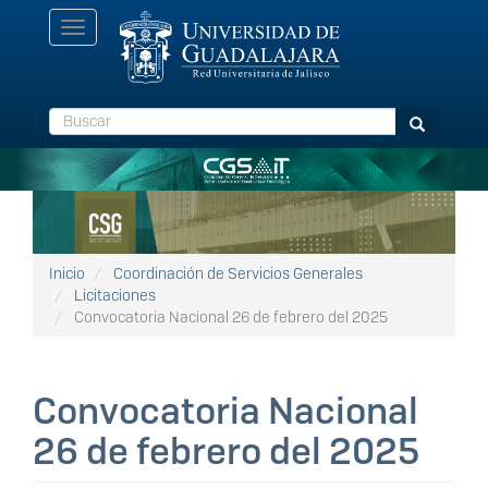
Pasar
Toggle
al
navigation
contenido
principal
Buscar
Buscar
Inicio
Coordinación de Servicios Generales
Licitaciones
Convocatoria Nacional 26 de febrero del 2025
Convocatoria Nacional
26 de febrero del 2025