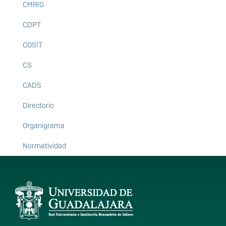
CMRIG
CDPT
COSIT
CS
CADS
Directorio
Organigrama
Normatividad
Información del
portal