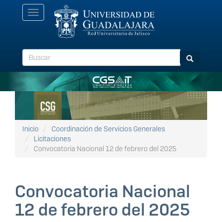
Pasar
Toggle
al
navigation
contenido
principal
Buscar
Buscar
Inicio
Coordinación de Servicios Generales
Licitaciones
Convocatoria Nacional 12 de febrero del 2025
Convocatoria Nacional
12 de febrero del 2025