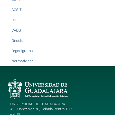
COSIT
CS
CADS
Directorio
Organigrama
Normatividad
Información del
portal
UNIVERSIDAD DE GUADALAJARA
Av. Juárez No.976, Colonia Centro, C.P.
44100,