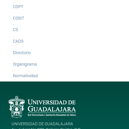
CDPT
COSIT
CS
CADS
Directorio
Organigrama
Normatividad
Información del
portal
UNIVERSIDAD DE GUADALAJARA