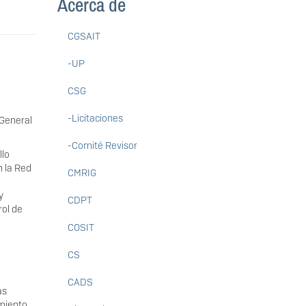
Acerca de
CGSAIT
-UP
CSG
-Licitaciones
 General
-Comité Revisor
llo
n la Red
CMRIG
y
CDPT
rol de
COSIT
CS
CADS
as
imiento