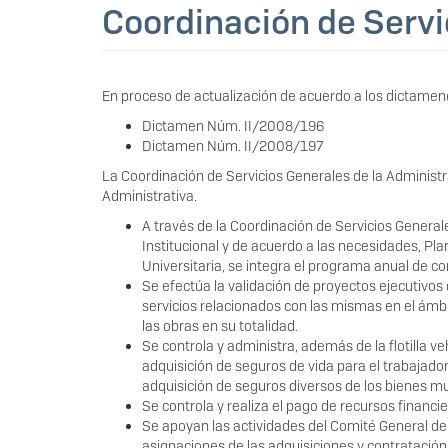
Coordinación de Servi
En proceso de actualización de acuerdo a los dictamene
Dictamen Núm. II/2008/196
Dictamen Núm. II/2008/197
La Coordinación de Servicios Generales de la Administ
Administrativa.
A través de la Coordinación de Servicios General
Institucional y de acuerdo a las necesidades, Pl
Universitaria, se integra el programa anual de con
Se efectúa la validación de proyectos ejecutivos
servicios relacionados con las mismas en el ámbi
las obras en su totalidad.
Se controla y administra, además de la flotilla ve
adquisición de seguros de vida para el trabajado
adquisición de seguros diversos de los bienes m
Se controla y realiza el pago de recursos financi
Se apoyan las actividades del Comité General de
asignaciones de las adquisiciones y contratació