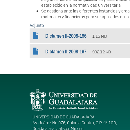
establecido en la normatividad universitaria.
Se gestiona ante las diferentes instancias y org
materiales y financieros para ser aplicados en la i
Adjunto
Dictamen II-2008-196
1.15 MB
Dictamen II-2008-197
992.12 KB
Información del portal
UNIVERSIDAD DE GUADALAJARA
Av. Juárez No.976, Colonia Centro, C.P. 44100,
Guadalajara, Jalisco, México