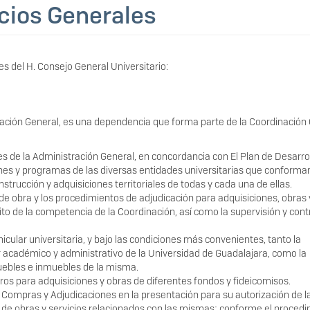
cios Generales
s del H. Consejo General Universitario:
ración General, es una dependencia que forma parte de la Coordinación
es de la Administración General, en concordancia con El Plan de Desarro
anes y programas de las diversas entidades universitarias que conforma
strucción y adquisiciones territoriales de todas y cada una de ellas.
 de obra y los procedimientos de adjudicación para adquisiciones, obras 
to de la competencia de la Coordinación, así como la supervisión y cont
hicular universitaria, y bajo las condiciones más convenientes, tanto la
r académico y administrativo de la Universidad de Guadalajara, como la
uebles e inmuebles de la misma.
eros para adquisiciones y obras de diferentes fondos y fideicomisos.
 Compras y Adjudicaciones en la presentación para su autorización de l
n de obras y servicios relacionados con las mismas; conforme el proced