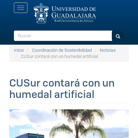
Pasar
Toggle
al
navigation
contenido
principal
Buscar
Buscar
Inicio
Coordinación de Sostenibilidad
Noticias
CUSur contará con un humedal artificial
CUSur contará con un
humedal artificial