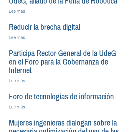
UdeG, aliado de la Feria de Robótica
al
cien
Lee más
sobre
UdeG,
aliado
Reducir la brecha digital
de
la
Lee más
sobre
Feria
Reducir
de
la
Participa Rector General de la UdeG
Robótica
brecha
en el Foro para la Gobernanza de
digital
Internet
Lee más
sobre
Participa
Rector
Foro de tecnologías de información
General
de
Lee más
sobre
la
Foro
UdeG
de
Mujeres ingenieras dialogan sobre la
en
tecnologías
el
necesaria optimización del uso de las
de