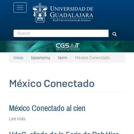
Pasar
Toggle
al
navigation
contenido
principal
Buscar
Buscar
Inicio
taxonomy
term
México Conectado
México Conectado
México Conectado al cien
Lee más
sobre
México
Conectado