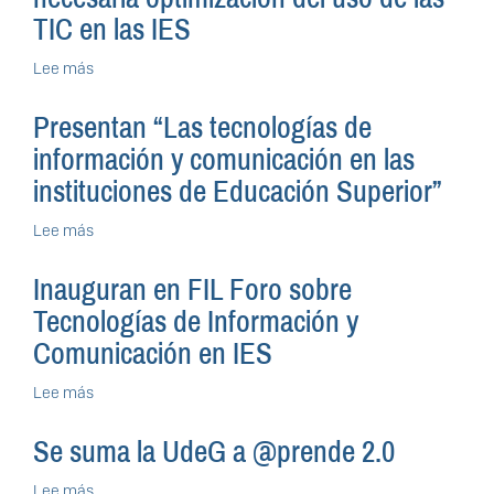
Foro
información
TIC en las IES
para
la
Lee más
sobre
Gobernanza
Mujeres
de
ingenieras
Internet
Presentan “Las tecnologías de
dialogan
información y comunicación en las
sobre
la
instituciones de Educación Superior”
necesaria
optimización
Lee más
sobre
del
Presentan
uso
“Las
Inauguran en FIL Foro sobre
de
tecnologías
las
Tecnologías de Información y
de
TIC
información
Comunicación en IES
en
y
las
comunicación
Lee más
sobre
IES
en
Inauguran
las
en
Se suma la UdeG a @prende 2.0
instituciones
FIL
de
Foro
Lee más
sobre