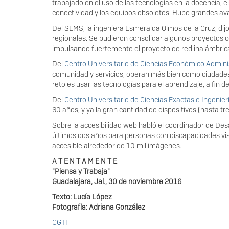
trabajado en el uso de las tecnologías en la docencia, 
conectividad y los equipos obsoletos. Hubo grandes av
Del SEMS, la ingeniera Esmeralda Olmos de la Cruz, dij
regionales. Se pudieron consolidar algunos proyectos c
impulsando fuertemente el proyecto de red inalámbrica
Del
Centro Universitario de Ciencias Económico Admini
comunidad y servicios, operan más bien como ciudades.
reto es usar las tecnologías para el aprendizaje, a fin 
Del
Centro Universitario de Ciencias Exactas e Ingenier
60 años, y ya la gran cantidad de dispositivos (hasta t
Sobre la accesibilidad web habló el coordinador de Des
últimos dos años para personas con discapacidades vis
accesible alrededor de 10 mil imágenes.
A T E N T A M E N T E
"Piensa y Trabaja"
Guadalajara, Jal., 30 de noviembre
2016
Texto: Lucía López
Fotografía: Adriana González
CGTI