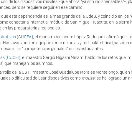
el uso de los dispositivos móviles –que ahora “ya son indispensables”–, 
ances, pero se requiere seguir en ese camino.
o que esta dependencia es la más grande de la UdeG, y coincidió en los 
omo conectar a internet al módulo de San Miguel Huaxtita, en la sierra 
 en las preparatorias regionales.
strativas (CUCEA),
el maestro Alejandro López Rodríguez afirmó que los
 Han avanzado en equipamiento de aulas y red inalámbrica (pasaron de 
de desarrollar “competencias globales” en los estudiantes.
ías (CUCEI),
el maestro Sergio Higashi Minami habló de los retos que im
res) que manejan los alumnos.
arrollo de la CGTI, maestro José Guadalupe Morales Montelongo, quien hi
uales o dificultad de usar dispositivos como
mouse
; se ha logrado un n