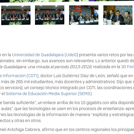
n en la
Universidad de Guadalajara (UdeG
) presenta varios retos por la
ionales; sin embargo, sus avances son relevantes. Lo anterior quedó de 
 de Guadalajara: una mirada al periodo 2013-2016
, realizada en la
30 Fer
a Información (CGTI)
, doctor Luis Gutiérrez Díaz de León, señaló que en
más de 265 mil estudiantes, más docentes y administrativos. Dijo que se
os servicios), un consejo técnico integrado por CGTI, las coordinaciones
 el
Sistema de Educación Media Superior (SEMS).
 banda suficiente”, un enlace arriba de los 15 gigabits con alta disponib
las aulas”, que las tecnologías se usen en los procesos de enseñanza-apr
anes las tecnologías de la información de manera “explícita y estratég
ectos y otras en otros.
iel Aréchiga Cabrera, afirmó que en los centros regionales los principal