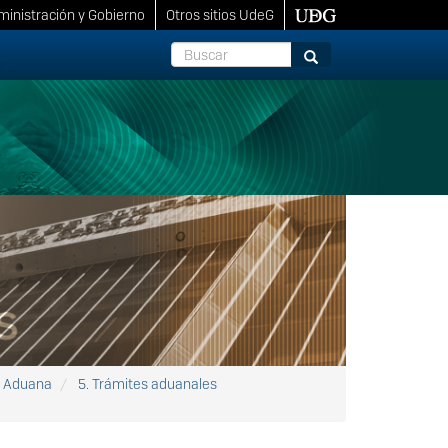
inistración y Gobierno
Otros sitios UdeG
Buscar
Buscar
e Aduana
5. Trámites aduanales