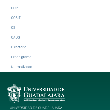
CDPT
COSIT
CS
CADS
Directorio
Organigrama
Normatividad
Información del
portal
UNIVERSIDAD DE GUADALAJARA