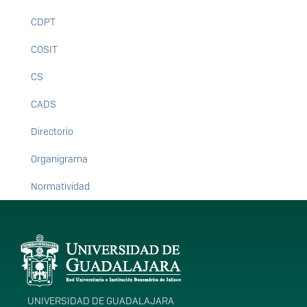
CDPT
COSIT
CS
CADS
Directorio
Organigrama
Normatividad
Información del
portal
UNIVERSIDAD DE GUADALAJARA