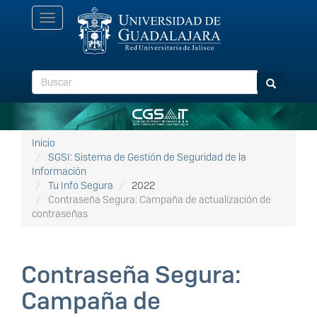
Pasar
Toggle
al
navigation
contenido
principal
Buscar
Buscar
Inicio
SGSI: Sistema de Gestión de Seguridad de la
Información
Tu Info Segura
2022
Contraseña Segura: Campaña de actualización de
contraseñas
Contraseña Segura:
Campaña de