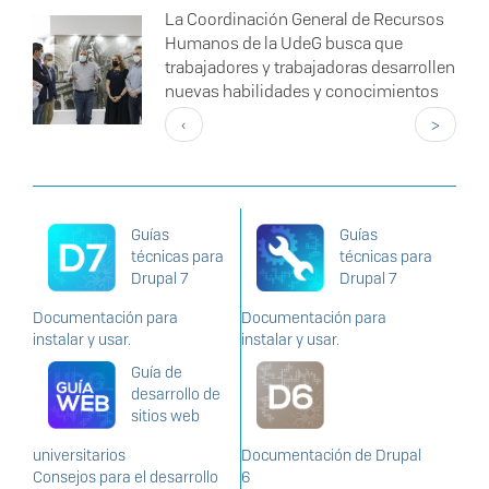
La Coordinación General de Recursos
Humanos de la UdeG busca que
trabajadores y trabajadoras desarrollen
nuevas habilidades y conocimientos
Paginación
Página
Siguient
‹
>
anterior
página
Guías
Guías
técnicas para
técnicas para
Drupal 7
Drupal 7
Documentación para
Documentación para
instalar y usar.
instalar y usar.
Guía de
desarrollo de
sitios web
universitarios
Documentación de Drupal
Consejos para el desarrollo
6