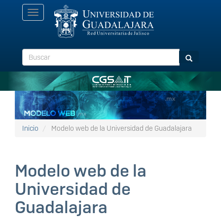
Pasar
Toggle
al
navigation
contenido
principal
Buscar
Buscar
Inicio
Modelo web de la Universidad de Guadalajara
Modelo web de la
Universidad de
Guadalajara