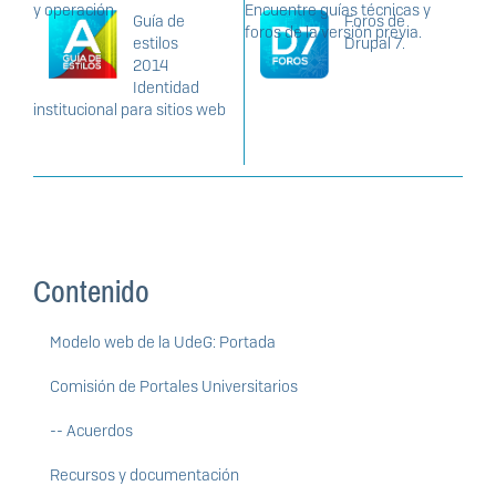
y operación
Encuentre guías técnicas y
Guía de
Foros de
foros de la versión previa.
estilos
Drupal 7.
2014
Identidad
institucional para sitios web
Contenido
Modelo web de la UdeG: Portada
Comisión de Portales Universitarios
-- Acuerdos
Recursos y documentación