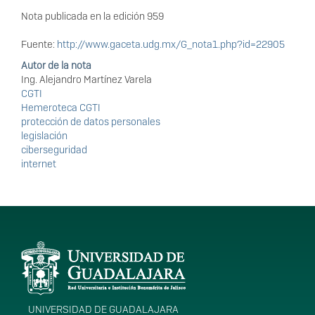
Nota publicada en la edición 959
Fuente:
http://www.gaceta.udg.mx/G_nota1.php?id=22905
Autor de la nota
Ing. Alejandro Martínez Varela
CGTI
Hemeroteca CGTI
protección de datos personales
legislación
ciberseguridad
internet
Información del
portal
UNIVERSIDAD DE GUADALAJARA