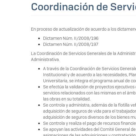
Coordinación de Servi
En proceso de actualización de acuerdo a los dictamene
Dictamen Núm. II/2008/196
Dictamen Núm. II/2008/197
La Coordinación de Servicios Generales de la Administ
Administrativa.
A través de la Coordinación de Servicios General
Institucional y de acuerdo a las necesidades, Pl
Universitaria, se integra el programa anual de con
Se efectúa la validación de proyectos ejecutivos
servicios relacionados con las mismas en el ámbi
las obras en su totalidad.
Se controla y administra, además de la flotilla ve
adquisición de seguros de vida para el trabajado
adquisición de seguros diversos de los bienes m
Se controla y realiza el pago de recursos financi
Se apoyan las actividades del Comité General de
asignaciones de las adquisiciones y contratació