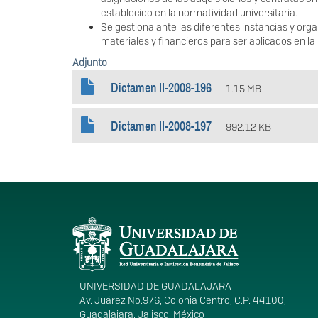
establecido en la normatividad universitaria.
Se gestiona ante las diferentes instancias y org
materiales y financieros para ser aplicados en la i
Adjunto
Dictamen II-2008-196
1.15 MB
Dictamen II-2008-197
992.12 KB
Información del portal
UNIVERSIDAD DE GUADALAJARA
Av. Juárez No.976, Colonia Centro, C.P. 44100,
Guadalajara, Jalisco, México